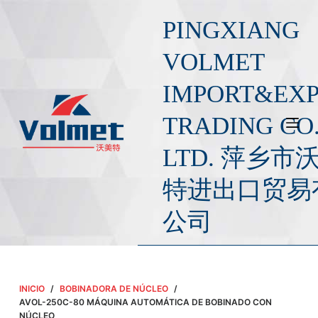
S
PINGXIANG
a
l
VOLMET
t
IMPORT&EX
a
r
TRADING CO.
a
l
LTD. 萍乡市
c
o
特进出口贸易
n
公司
t
e
n
i
INICIO
/
BOBINADORA DE NÚCLEO
/
d
AVOL-250C-80 MÁQUINA AUTOMÁTICA DE BOBINADO CON
o
NÚCLEO