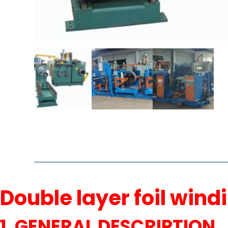
Double layer foil win
1. GENERAL DESCRIPTION