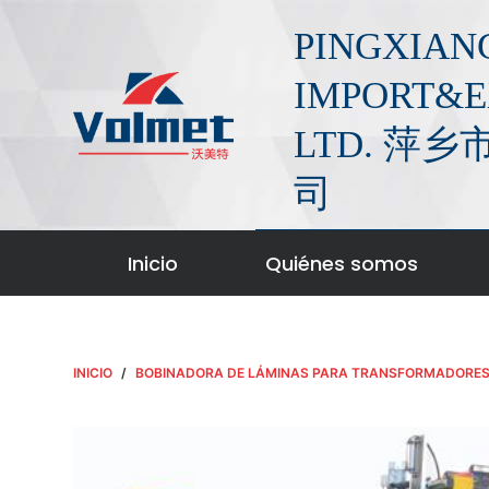
S
PINGXIAN
a
l
IMPORT&E
t
LTD. 
a
r
司
a
l
c
Inicio
Quiénes somos
o
n
t
e
INICIO
/
BOBINADORA DE LÁMINAS PARA TRANSFORMADORE
n
i
d
o