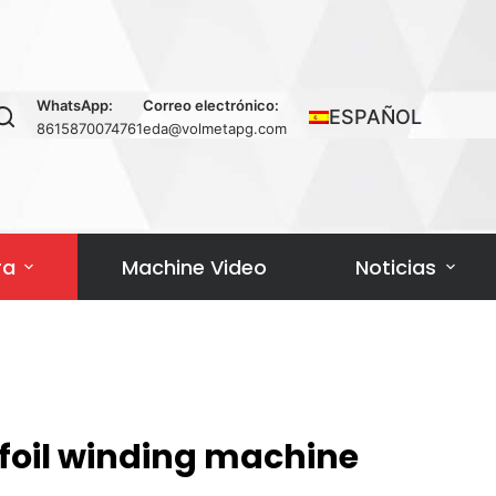
WhatsApp:
Correo electrónico:
ESPAÑOL
8615870074761
eda@volmetapg.com
ra
Machine Video
Noticias
 foil winding machine