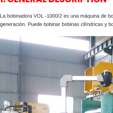
La bobinadora VOL -1000/2 es una máquina de bob
generación. Puede bobinar bobinas cilíndricas y b