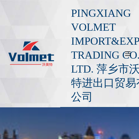
S
PINGXIANG
a
l
VOLMET
t
IMPORT&EX
a
r
TRADING CO.
a
l
LTD. 萍乡市
c
o
特进出口贸易
n
公司
t
e
n
i
d
o