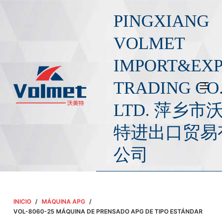
S
PINGXIANG
a
l
VOLMET
t
IMPORT&EX
a
r
TRADING CO.
a
l
LTD. 萍乡市
c
o
特进出口贸易
n
公司
t
e
n
i
INICIO
/
MÁQUINA APG
/
d
VOL-8060-25 MÁQUINA DE PRENSADO APG DE TIPO ESTÁNDAR
o