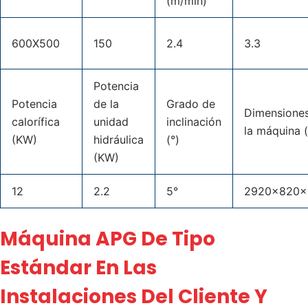
(m/min)
600X500
150
2.4
3.3
Potencia
Potencia
de la
Grado de
Dimensione
calorífica
unidad
inclinación
la máquina
(KW)
hidráulica
(°)
(KW)
12
2.2
5°
2920x820x
Máquina APG De Tipo
Estándar En Las
Instalaciones Del Cliente Y