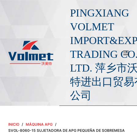
S
PINGXIANG
a
l
VOLMET
t
IMPORT&EX
a
r
TRADING CO.
a
l
LTD. 萍乡市
c
o
特进出口贸易
n
公司
t
e
n
i
INICIO
/
MÁQUINA APG
/
d
SVOL-8060-15 SUJETADORA DE APG PEQUEÑA DE SOBREMESA
o