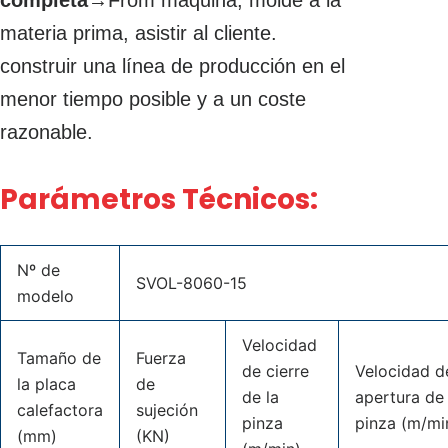
materia prima, asistir al cliente.
construir una línea de producción en el
menor tiempo posible y a un coste
razonable.
Parámetros Técnicos:
Nº de
SVOL-8060-15
modelo
Velocidad
Tamaño de
Fuerza
de cierre
Velocidad d
la placa
de
de la
apertura de 
calefactora
sujeción
pinza
pinza (m/mi
(mm)
(KN)