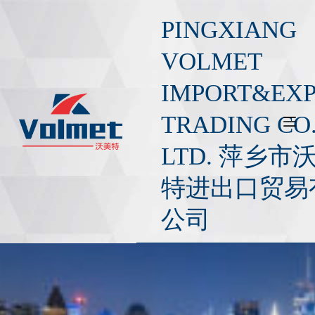
S
PINGXIANG
a
l
VOLMET
t
IMPORT&EX
a
r
TRADING CO.
a
l
LTD. 萍乡市
c
o
特进出口贸易
n
公司
t
e
n
i
d
o