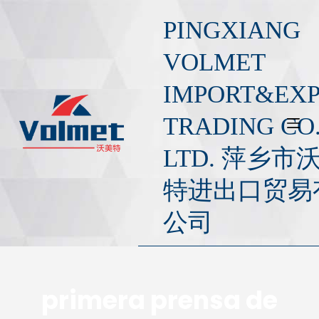
S
PINGXIANG
a
l
VOLMET
t
IMPORT&EX
a
r
TRADING CO.
a
l
LTD. 萍乡市
c
o
特进出口贸易
n
公司
t
e
n
i
primera prensa de
d
o