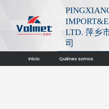
S
PINGXIAN
a
l
IMPORT&E
t
LTD. 
a
r
司
a
l
c
Inicio
Quiénes somos
o
n
t
e
n
i
d
o