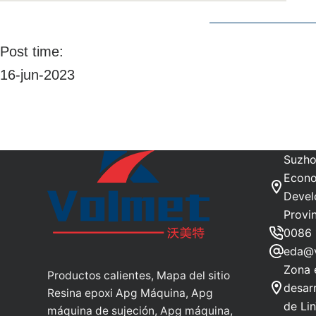
Post time:
16-jun-2023
Suzho
Econo
Devel
Provi
0086 
eda@
Zona 
Productos calientes, Mapa del sitio
desar
Resina epoxi Apg Máquina, Apg
de Li
máquina de sujeción, Apg máquina,