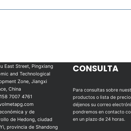
CONSULTA
u East Street, Pingxiang
mic and Technological
opment Zone, Jiangxi
nce, China
Para consultas sobre nues
158 7007 4761
productos o lista de precio
volmetapg.com
déjenos su correo electrón
económica y de
pondremos en contacto co
rollo de Hedong, ciudad
en un plazo de 24 horas.
nYi, provincia de Shandong