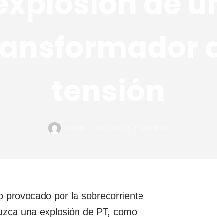
explosión de u
ransformador 
tensión
ADMIN
05/12/2023
NOTICIAS
to provocado por la sobrecorriente
duzca una explosión de PT, como