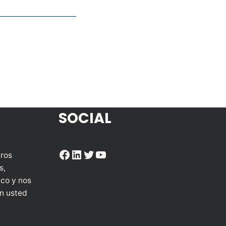
SOCIAL
Facebook
LinkedIn
Twitter
YouTube
tros
s,
ico y nos
n usted