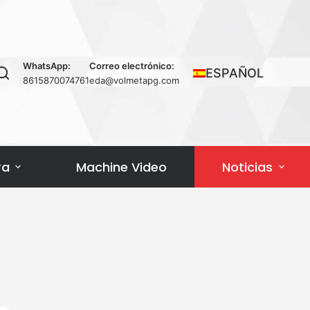
WhatsApp:
Correo electrónico:
ESPAÑOL
8615870074761
eda@volmetapg.com
ra
Machine Video
Noticias