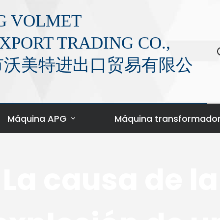
G VOLMET
XPORT TRADING CO.,
萍乡市沃美特进出口贸易有限公
Máquina APG
Máquina transformado
La causa de la