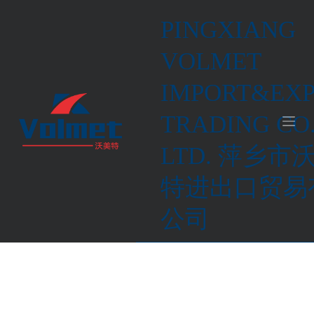
S
PINGXIANG
a
l
VOLMET
t
IMPORT&EX
a
r
TRADING CO.
a
l
LTD. 萍乡市
INICIO
/
RECIÉN LLEGADOS
c
o
特进出口贸易
Recién llegados
n
公司
t
e
n
i
d
o