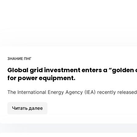
ЗНАНИЕ ПНГ
Global grid investment enters a “golden 
for power equipment.
The International Energy Agency (IEA) recently released
Читать далее
Global
grid
investment
enters