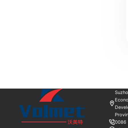
Suzho
Econo
Devel
Provi
0086 