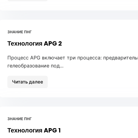
эпоксидной
зажимных
смолой
машин
APG
ЗНАНИЕ ПНГ
Технология APG 2
Процесс APG включает три процесса: предваритель
гелеобразование под...
Читать далее
Технология
APG
2
ЗНАНИЕ ПНГ
Технология APG 1