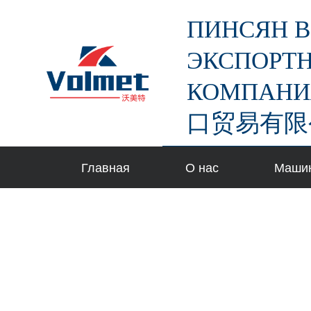
П
ПИНСЯН В
е
р
ЭКСПОРТН
е
КОМПАНИ
й
т
口贸易有限
и
к
с
Главная
О нас
Маши
у
т
и