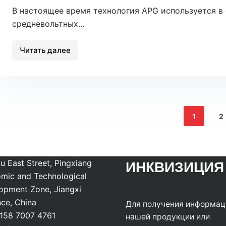
В настоящее время технология APG используется в
средневольтных...
Читать далее
Технология
APG
1
1
2
ИНКВИЗИЦИЯ
u East Street, Pingxiang
mic and Technological
opment Zone, Jiangxi
nce, China
Для получения информац
158 7007 4761
нашей продукции или