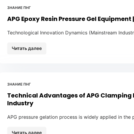
a
ЗНАНИЕ ПНГ
“golden
APG Epoxy Resin Pressure Gel Equipment |
cycle,”
driving
a
Technological Innovation Dynamics (Mainstream Industr
surge
in
Читать далее
APG
demand
Epoxy
for
Resin
power
Pressure
equipment.
Gel
ЗНАНИЕ ПНГ
Equipment
Technical Advantages of APG Clamping M
|
Latest
Industry
Industry
News
APG pressure gelation process is widely applied in the
2026
Читать далее