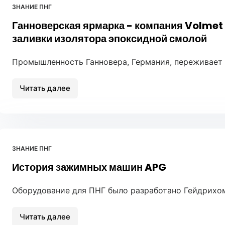
для
ЗНАНИЕ ПНГ
ПНГ:
Ганноверская ярмарка - компания Volmet
Расширение
и
заливки изолятора эпоксидной смолой
дифференциация
сосуществуют
Промышленность Ганновера, Германия, переживает б
Читать далее
Ганноверская
ярмарка
-
компания
Volmet
ЗНАНИЕ ПНГ
демонстрирует
История зажимных машин APG
пресс-
машину
для
Оборудование для ПНГ было разработано Гейдрихом
заливки
изолятора
Читать далее
История