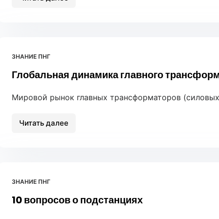
Technical
Advantages
of
APG
Clamping
ЗНАНИЕ ПНГ
Machine
Глобальная динамика главного трансфор
for
Epoxy
Resin
Мировой рынок главных трансформаторов (силовых т
Casting
Industry
Читать далее
Глобальная
динамика
главного
трансформатора
ЗНАНИЕ ПНГ
10 вопросов о подстанциях