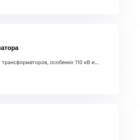
матора
рансформаторов, особенно 110 кВ и...