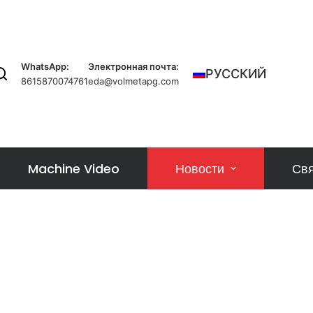
WhatsApp:
Электронная почта:
РУССКИЙ
8615870074761
eda@volmetapg.com
Machine Video
Новости
Свя