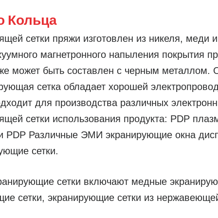
о Кольца
щей сетки пряжи изготовлен из никеля, меди и
куумного магнетронного напыления покрытия пр
акже может быть составлен с черным металлом. 
рующая сетка обладает хорошей электропровод
подходит для производства различных электрон
дящей сетки использования продукта: PDP пла
и PDP Различные ЭМИ экранирующие окна дис
ующие сетки.
кранирующие сетки включают медные экранирую
е сетки, экранирующие сетки из нержавеющей 