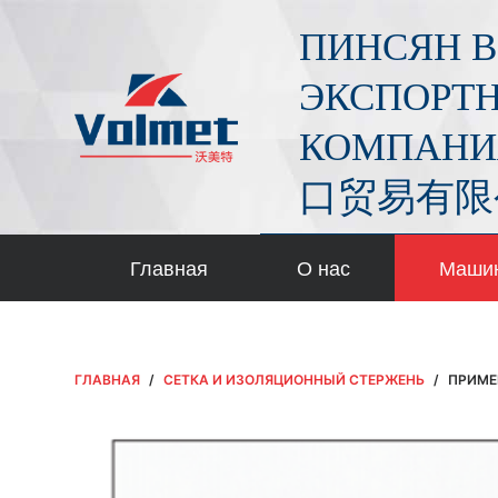
П
ПИНСЯН В
е
р
ЭКСПОРТН
е
КОМПАНИ
й
т
口贸易有限
и
к
с
Главная
О нас
Маши
у
т
и
ГЛАВНАЯ
/
СЕТКА И ИЗОЛЯЦИОННЫЙ СТЕРЖЕНЬ
/
ПРИМЕ