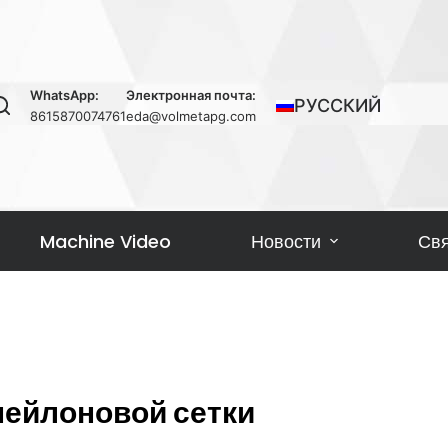
WhatsApp:
Электронная почта:
РУССКИЙ
8615870074761
eda@volmetapg.com
Machine Video
Новости
Свя
ейлоновой сетки