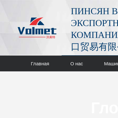
П
ПИНСЯН В
е
р
ЭКСПОРТН
е
КОМПАНИ
й
т
口贸易有限
и
к
с
Главная
О нас
Маши
у
т
и
Гло