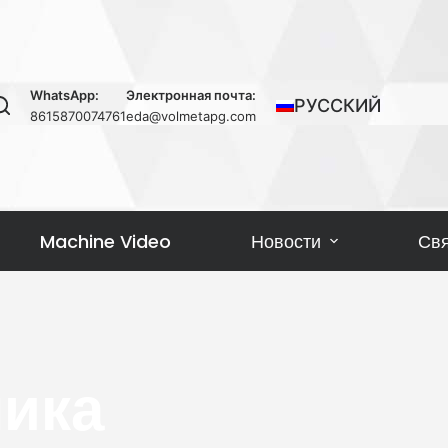
WhatsApp:
Электронная почта:
РУССКИЙ
8615870074761
eda@volmetapg.com
Machine Video
Новости
Свя
мика